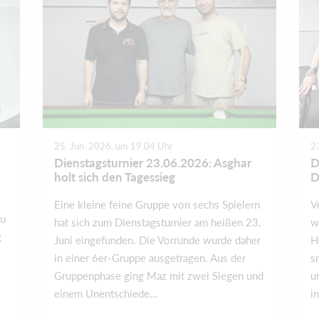
25. Jun. 2026, um 19.04 Uhr
2
Dienstagsturnier 23.06.2026: Asghar
D
holt sich den Tagessieg
D
Eine kleine feine Gruppe von sechs Spielern
V
zu
hat sich zum Dienstagsturnier am heißen 23.
w
g
Juni eingefunden. Die Vorrunde wurde daher
H
in einer 6er-Gruppe ausgetragen. Aus der
s
Gruppenphase ging Maz mit zwei Siegen und
u
einem Unentschiede...
i