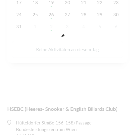
17
18
19
20
21
22
23
24
25
26
27
28
29
30
31
1
2
3
4
5
6
Keine Aktivitäten an diesem Tag
HSEBC (Heeres- Snooker & English Billards Club)
Hütteldorfer Straße 156-158/Passage –
Bundesleistungszentrum Wien