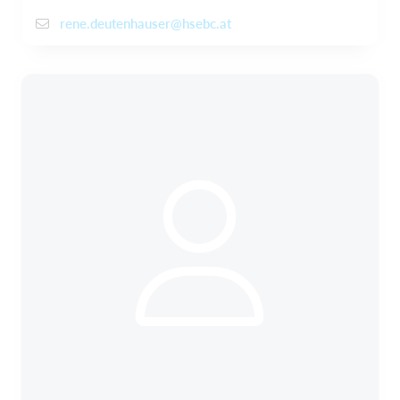
rene.deutenhauser@hsebc.at