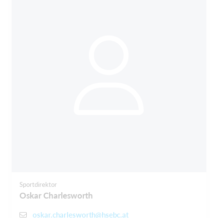
Sportdirektor
Oskar Charlesworth
oskar.charlesworth@hsebc.at